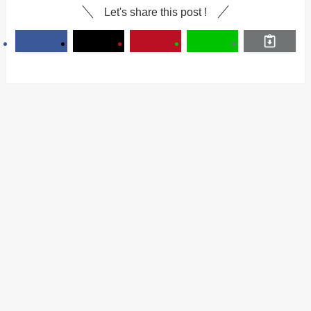
Let's share this post !
Categories
รีวิวงานประจำ
รีวิวงานพาร์ทไทม์
แนะนำงานฟรีแลนซ์