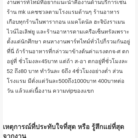
งานพารท์ไทม์ที่อยากแนะนำคืองานด้านบริการเช่น
ร้าน mk แคชชวลตามโรงแรมด้านๆ ร้านอาหาร
เกือบทุกร้านในพารากอน แมคโดนัล ฮะจิบังราเมน
ไวน์ไอเลิฟยู และร้านอาหารตามเครือเซ็นทรัลเพราะ
ตั้งแต่นักศึกษา คนหางานพาร์ทไทม์ทั่วไปก็รวมกันอยู่
ที่นี่ ถ้าร้านอาหารที่กล่าวมาข้างต้นค่าแรงตกจ-ศ ตก
อยู่ที่ ชั่วโมงละ45บาท แต่ถ้า ส-อา ตกอยู่ที่ชั่วโมงละ
52 ถึง80 บาท ทำวันละ 6ถึง 4ชั่วโมงอย่างต่ำ ส่วน
โรงแรม มีตั่งแต่วันละ500ถึง1000บาท 400บาทต่อ
วัน แล้วแต่เนื้องาน ความvipของแขก
เหตุการณ์ที่ประทับใจที่สุด หรือ รู้สึกแย่ที่สุด
จากงาน