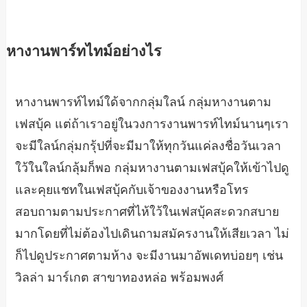
หางานพาร์ทไทม์อย่างไร
หางานพารท์ไทม์ใด้จากกลุ่มใลน์ กลุ่มหางานตาม
เฟสบุ้ค แต่ถ้าเราอยู่ในวงการงานพารท์ไทม์นานๆเรา
จะมีใลน์กลุ่มกรุ้ปที่จะมีมาให้ทุกวันแค่ลงชื่อวันเวลา
ใว้ในใลน์กลุ้มก็พอ กลุ่มหางานตามเฟสบุ้คให้เข้าไปดู
และคุยแชทในเฟสบุ้คกับเจ้าของงานหรือโทร
สอบถามตามประกาศที่ไห้ใว้ในเฟสบุ้คสะดวกสบาย
มากโดยที่ไม่ต้องไปเดินถามสมัครงานให้เสียเวลา ไม่
ก็ไปดูประกาศตามห้าง จะมีงานมาอัพเดทบ่อยๆ เช่น
วิลล่า มาร์เกต สาขาทองหล่อ พร้อมพงศ์