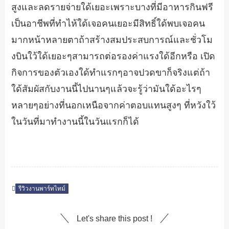
สูงและลดรายจ่ายใด้เยอะเพราะบางที่มีอาหารกินฟรี
เป็นอาชีพที่ทำไห้ใด้เจอคนเยอะมีสิทธิ์ใด้พบเจอคน
มากหน้าหลายตาถ้าสร้างสมประสบการณ์และชั่วโม
งบินใว้ใด้เยอะๆสามารถต่อรองค่าแรงใด้อีกหรือ เปิด
กิจการของตัวเองใด้ทำแรกๆอาจปวดขาก็จริงแต่ถ้า
ใด้สัมผัสกับงานนี้ไปนานๆแล้วจะรู้ว่ามันใด้อะไรๆ
หลายๆอย่างที่นอกเหนือจากค่าตอบแทนสูงๆ ที่หวังใว้
ในวันที่มาทำงานนี้ในวันแรกก็ได้
รีวิวงานพาร์ทไทม์
Let's share this post !