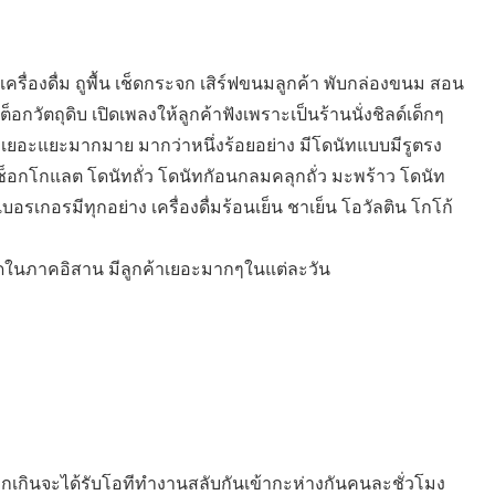
รื่องดื่ม ถูพื้น เช็ดกระจก เสิร์ฟขนมลูกค้า พับกล่องขนม สอน
อกวัตถุดิบ เปิดเพลงให้ลูกค้าฟังเพราะเป็นร้านนั่งชิลด์เด็กๆ
ีเยอะแยะมากมาย มากว่าหนึ่งร้อยอย่าง มีโดนัทแบบมีรูตรง
็อกโกแลต โดนัทถั่ว โดนัทกัอนกลมคลุกถั่ว มะพร้าว โดนัท
รเกอรมีทุกอย่าง เครื่องดื่มร้อนเย็น ชาเย็น โอวัลติน โกโก้
ุดในภาคอิสาน มีลูกค้าเยอะมากๆในแต่ละวัน
เกินจะได้รับโอทีทำงานสลับกันเข้ากะห่างกันคนละชั่วโมง