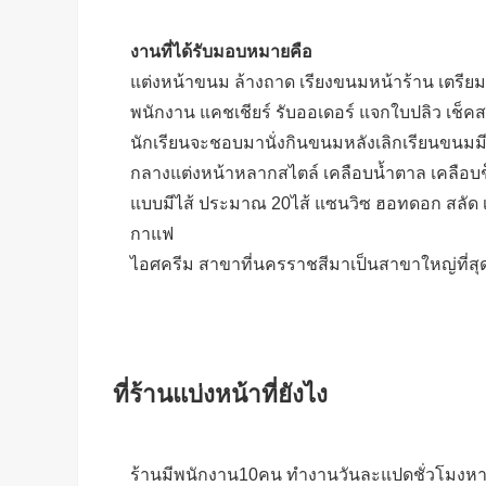
งานที่ได้รับมอบหมายคือ
แต่งหน้าขนม ล้างถาด เรียงขนมหน้าร้าน เตรียมเค
พนักงาน แคชเชียร์ รับออเดอร์ แจกใบปลิว เช็คสต็
นักเรียนจะชอบมานั่งกินขนมหลังเลิกเรียนขนมม
กลางแต่งหน้าหลากสไตล์ เคลือบน้ำตาล เคลือบช
แบบมีไส้ ประมาณ 20ไส้ แซนวิซ ฮอทดอก สลัด เบอ
กาแฟ
ไอศครีม สาขาที่นครราชสีมาเป็นสาขาใหญ่ที่ส
ที่ร้านแบ่งหน้าที่ยังไง
ร้านมีพนักงาน10คน ทำงานวันละแปดชั่วโมงหาก