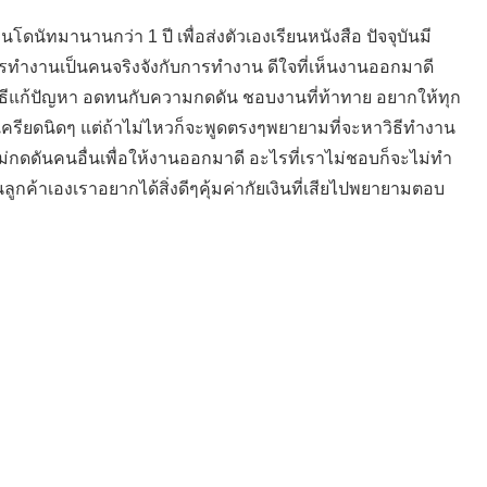
นโดนัทมานานกว่า 1 ปี เพื่อส่งตัวเองเรียนหนังสือ ปัจจุบันมี
รทำงานเป็นคนจริงจังกับการทำงาน ดีใจที่เห็นงานออกมาดี
ิธีแก้ปัญหา อดทนกับความกดดัน ชอบงานที่ท้าทาย อยากให้ทุก
ครียดนิดๆ แต่ถ้าไม่ไหวก็จะพูดตรงๆพยายามที่จะหาวิธีทำงาน
ม่กดดันคนอื่นเพื่อให้งานออกมาดี อะไรที่เราไม่ชอบก็จะไม่ทำ
ลูกค้าเองเราอยากได้สิ่งดีๆคุ้มค่ากัยเงินที่เสียไปพยายามตอบ