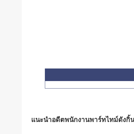
แนะนำอดีตพนักงานพาร์ทไทม์ดังกิ้