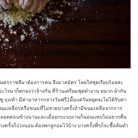
ขานครราชสีมาต้องการคน จึงมาสมัคร โดยใส่ชุดเรียบร้อยสะ
อะไรมาก็ตกลงว่าจ้างกัน ที่ร้านเตรียมชุดทำงาน หมวก ผ้ากัน
ทชู ถุงเท้า มีค่าอาหารกลางวันฟรี1มื้อแต่วันหยุดจะไม่ได้รับค่า
มเหลือๆหรือขนมที่ไม่สวยบางครั้งถ้ามีขนมเหลือจากการ
ตลอดค่อนข้างนานและเมื่อยกบะบบเานก็นอนแทบไม่อยากตื่น
ครั้งก็ง่วงนอน ต้องพกลูกอมไว้บ้าง บางครั้งพี่ๆก็จะซื้อส้มตำ