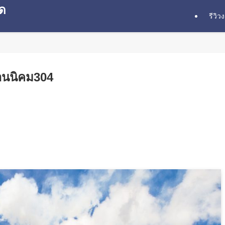
ุด
รีวิว
านนิคม304